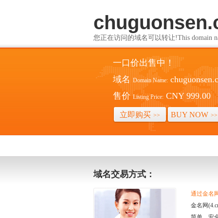
chuguonsen
您正在访问的域名可以转让!This domain name i
一口价出售中！
域名
chuguonsen.
Domain Name:
售价
CNY 999.00
Listing Price:
立即购买
BUY NOW
>>
>>
域名交易方式：
通过金名网(
金名网(4
简单、安