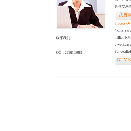
具体交易
我要
Process Ov
4.cn is a w
million RMB
联系我们
5 workdays
For detaile
QQ：2726103981
BUY 