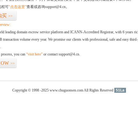
流程可
“点击这里”
查看或咨询support@4.cn。
购买
>>
erview:
orld leading domain escrow service platform and ICANN-Accredited Registrar, with 6 years ri
 transaction volume every year. We promise our clients with professional, safe and easy third-
.
d process, you can
“visit here”
or contact support@4.cn.
NOW
>>
Copyright © 1998 -2025 www.chuguonsen.com All Rights Reserved
51La